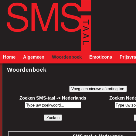
Home
Algemeen
Woordenboek
Emoticons
Prijsvr
Woordenboek
Zoeken SMS-taal -> Nederlands
Zoeken Nede