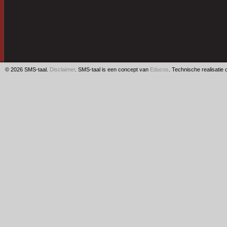
© 2026 SMS-taal.
Disclaimer
. SMS-taal is een concept van
Educos
. Technische realisatie