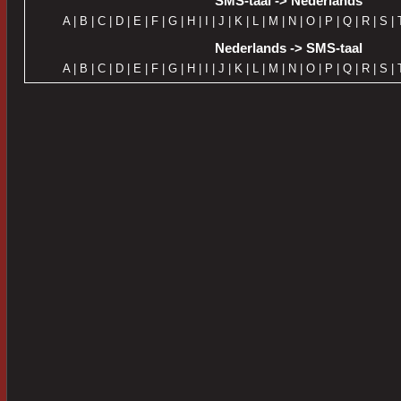
SMS-taal -> Nederlands
A
|
B
|
C
|
D
|
E
|
F
|
G
|
H
|
I
|
J
|
K
|
L
|
M
|
N
|
O
|
P
|
Q
|
R
|
S
|
Nederlands -> SMS-taal
A
|
B
|
C
|
D
|
E
|
F
|
G
|
H
|
I
|
J
|
K
|
L
|
M
|
N
|
O
|
P
|
Q
|
R
|
S
|