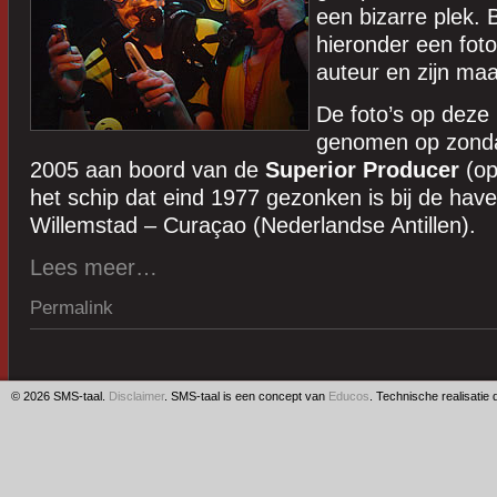
een bizarre plek. 
hieronder een fot
auteur en zijn ma
De foto’s op deze 
genomen op zonda
2005 aan boord van de
Superior Producer
(op
het schip dat eind 1977 gezonken is bij de hav
Willemstad – Curaçao (Nederlandse Antillen).
Lees meer…
Permalink
© 2026 SMS-taal.
Disclaimer
. SMS-taal is een concept van
Educos
. Technische realisatie