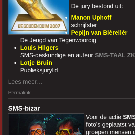
De jury bestond uit:
Manon Uphoff
schrijfster
Pepijn van Bièreliér
De Jeugd van Tegenwoordig
Louis Hilgers
SMS-deskundige en auteur
SMS-TAAL Z
Lotje Bruin
Publieksjurylid
Lees meer…
Permalink
SMS-bizar
Voor de actie
SMS
foto’s geplaatst 
groepen mensen d