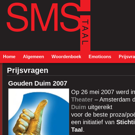
Home
Algemeen
Woordenboek
Emoticons
Prijsvr
Prijsvragen
Gouden Duim 2007
Op 26 mei 2007 werd i
Theater
– Amsterdam d
Duim
uitgereikt
voor de beste proza/poë
een initiatief van
Stich
Taal
.