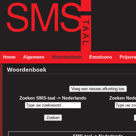
Home
Algemeen
Woordenboek
Emoticons
Prijsvr
Woordenboek
Zoeken SMS-taal -> Nederlands
Zoeken Nede