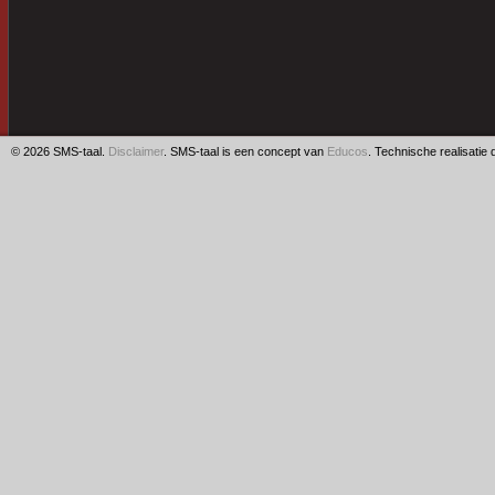
© 2026 SMS-taal.
Disclaimer
. SMS-taal is een concept van
Educos
. Technische realisatie