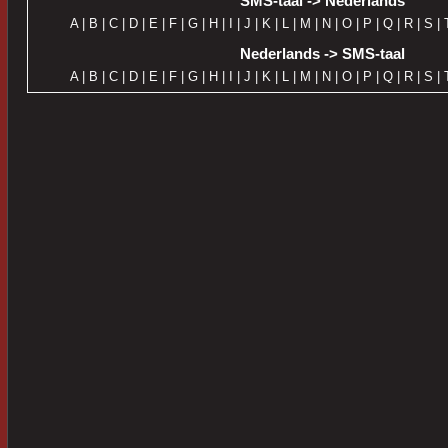
SMS-taal -> Nederlands
A
|
B
|
C
|
D
|
E
|
F
|
G
|
H
|
I
|
J
|
K
|
L
|
M
|
N
|
O
|
P
|
Q
|
R
|
S
|
Nederlands -> SMS-taal
A
|
B
|
C
|
D
|
E
|
F
|
G
|
H
|
I
|
J
|
K
|
L
|
M
|
N
|
O
|
P
|
Q
|
R
|
S
|