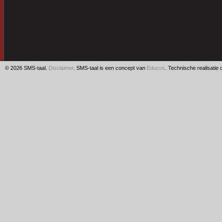
© 2026 SMS-taal.
Disclaimer
. SMS-taal is een concept van
Educos
. Technische realisatie