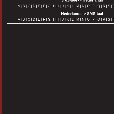
SMS-taal -> Nederlands
A
|
B
|
C
|
D
|
E
|
F
|
G
|
H
|
I
|
J
|
K
|
L
|
M
|
N
|
O
|
P
|
Q
|
R
|
S
|
Nederlands -> SMS-taal
A
|
B
|
C
|
D
|
E
|
F
|
G
|
H
|
I
|
J
|
K
|
L
|
M
|
N
|
O
|
P
|
Q
|
R
|
S
|