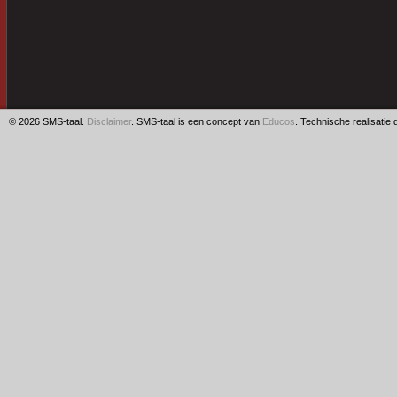
© 2026 SMS-taal.
Disclaimer
. SMS-taal is een concept van
Educos
. Technische realisatie