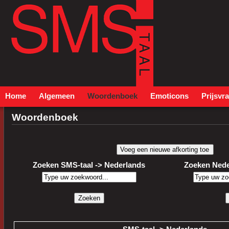
Home
Algemeen
Woordenboek
Emoticons
Prijsvr
Woordenboek
Zoeken SMS-taal -> Nederlands
Zoeken Nede