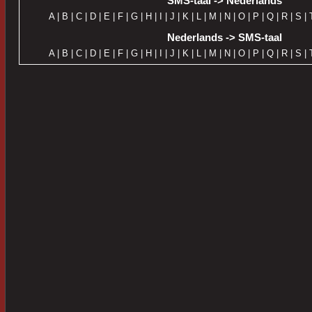
SMS-taal -> Nederlands
A
|
B
|
C
|
D
|
E
|
F
|
G
|
H
|
I
|
J
|
K
|
L
|
M
|
N
|
O
|
P
|
Q
|
R
|
S
|
Nederlands -> SMS-taal
A
|
B
|
C
|
D
|
E
|
F
|
G
|
H
|
I
|
J
|
K
|
L
|
M
|
N
|
O
|
P
|
Q
|
R
|
S
|