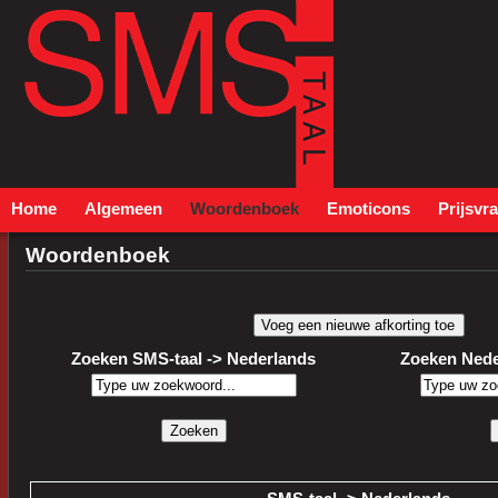
Home
Algemeen
Woordenboek
Emoticons
Prijsvr
Woordenboek
Zoeken SMS-taal -> Nederlands
Zoeken Nede