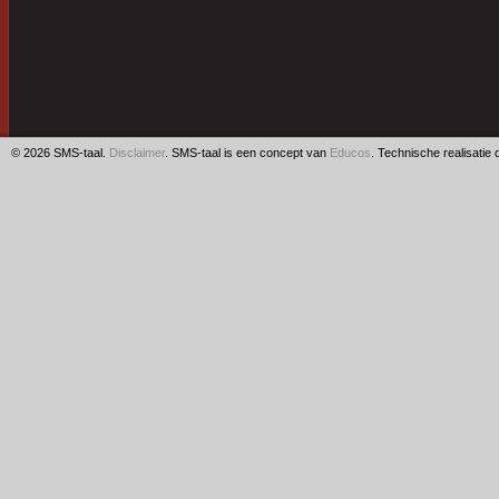
© 2026 SMS-taal.
Disclaimer
. SMS-taal is een concept van
Educos
. Technische realisatie