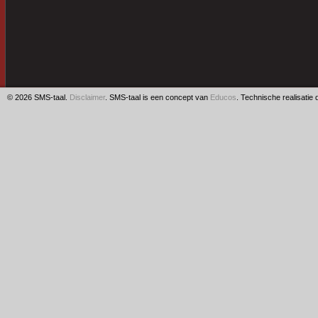
© 2026 SMS-taal.
Disclaimer
. SMS-taal is een concept van
Educos
. Technische realisatie