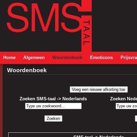
Home
Algemeen
Woordenboek
Emoticons
Prijsvr
Woordenboek
Zoeken SMS-taal -> Nederlands
Zoeken Nede