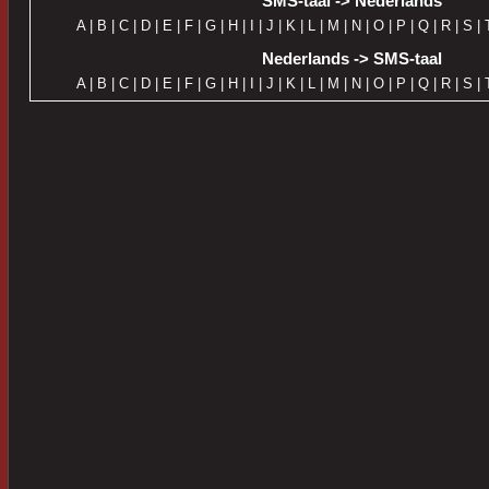
SMS-taal -> Nederlands
A
|
B
|
C
|
D
|
E
|
F
|
G
|
H
|
I
|
J
|
K
|
L
|
M
|
N
|
O
|
P
|
Q
|
R
|
S
|
Nederlands -> SMS-taal
A
|
B
|
C
|
D
|
E
|
F
|
G
|
H
|
I
|
J
|
K
|
L
|
M
|
N
|
O
|
P
|
Q
|
R
|
S
|