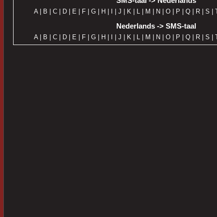
SMS-taal -> Nederlands
A
|
B
|
C
|
D
|
E
|
F
|
G
|
H
|
I
|
J
|
K
|
L
|
M
|
N
|
O
|
P
|
Q
|
R
|
S
|
Nederlands -> SMS-taal
A
|
B
|
C
|
D
|
E
|
F
|
G
|
H
|
I
|
J
|
K
|
L
|
M
|
N
|
O
|
P
|
Q
|
R
|
S
|