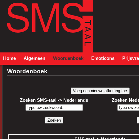
Home
Algemeen
Woordenboek
Emoticons
Prijsvr
Woordenboek
Zoeken SMS-taal -> Nederlands
Zoeken Nede