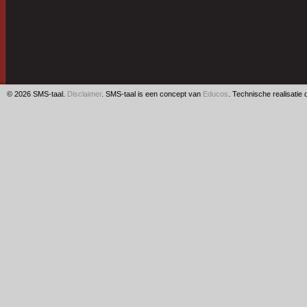
© 2026 SMS-taal.
Disclaimer
. SMS-taal is een concept van
Educos
. Technische realisatie